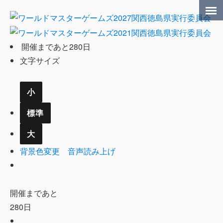
開催まであと
280
日
文字サイズ
小
標準
大
背景色変更
音声読み上げ
開催まであと
280
日