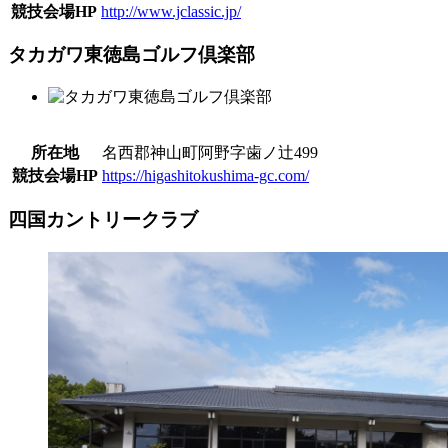
競技会場HP
http://www.jclassic.jp/
タカガワ東徳島ゴルフ倶楽部
所在地
名西郡神山町阿野字歯ノ辻499
競技会場HP
https://higashitokushima-gc.com/
四国カントリークラブ