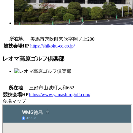
所在地
美馬市穴吹町穴吹字岡ノ上200
競技会場HP
https://shikoku-cc.co.jp/
レオマ高原ゴルフ倶楽部
所在地
三好市山城町大和652
競技会場HP
https://www.yamashirogolf.com/
会場マップ