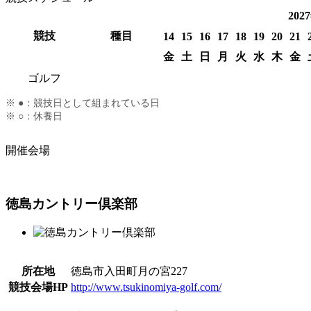
202
競技
種目
14
15
16
17
18
19
20
21
金
土
日
月
火
水
木
金
ゴルフ
※ ●：競技日として組まれている日
※ ○：休養日
開催会場
徳島カントリー倶楽部
所在地
徳島市入田町月の宮227
競技会場HP
http://www.tsukinomiya-golf.com/