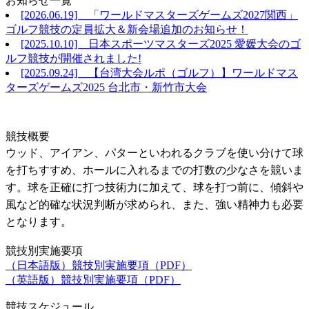
お知らせ一覧
[2026.06.19] 「ワールドマスターズゲームズ2027関西」
ゴルフ競技の定員拡大＆新会場追加のお知らせ！
[2025.10.10] 日本スポーツマスターズ2025 愛媛大会のゴ
ルフ競技が開催されました!
[2025.09.24] 【台湾大会ルポ（ゴルフ）】ワールドマス
ターズゲームズ2025 台北市・新竹市大会
競技概要
ウッド、アイアン、パターといわれるクラブを使い分けて球
を打ちすすめ、ホールに入れるまでの打数の少なさを競いま
す。球を正確に打つ技術力に加えて、球を打つ前に、傾斜や
風など的確な状況判断が求められ、また、強い精神力も必要
となります。
競技別実施要項
（日本語版）競技別実施要項（PDF）
（英語版）競技別実施要項（PDF）
競技スケジュール