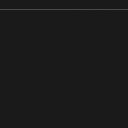
利用者の利便性の向上
(2)
利用者のウェブサイト体験
をより向上させるため、
Cookieを使用します。一度選
択した情報を記録し、繰り返
し選択画面が出ないようにし
たり、利用者が入力した内容
を記録し、次の画面で確認し
たり、再度入力しなくてよい
ようにしたりするものです。
ソーシャルネットワークサー
ビス（SNS）のプラグイン
（Facebookのいいね！ボタン
やTwitterのツイートボタン）
や、ソーシャルログインサー