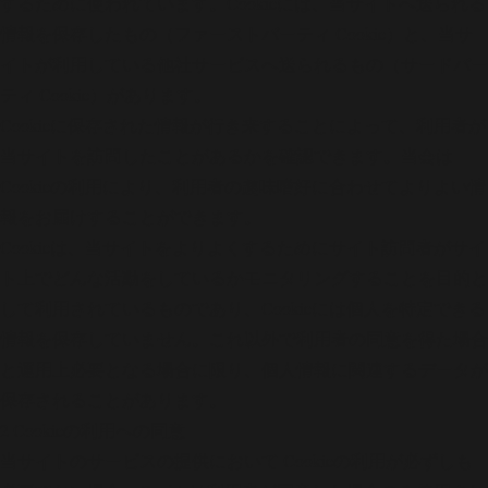
するために使われています。Cookieには、当サイトへ送られる
情報を保存したもの（ファーストパーティ Cookie）と、当サ
イトが利用している他社サービスへ送られるもの（サードパー
ティ Cookie）があります。
Cookieに保存された情報が行き来することによって、利用者が
当サイトを訪問したことがあるかを確認できます。当会は
Cookieの利用により、利用者の趣味嗜好に合わせてよりよい情
報をお届けすることができます。
Cookieは、当サイトをよりよくするためにサイト訪問者がサイ
ト上でどんな活動をしているかモニタリングすることを目的と
して利用されているものであり、Cookieには個人を特定できる
情報を保存していません。これ以外で利用者の同意を得た場合
と運用上必要となる場合に限り、個人情報に関連するデータが
保存されることがあります。
2 Cookieの利用への同意
当サイトのサービスの提供において Cookieの利用が必ずしも