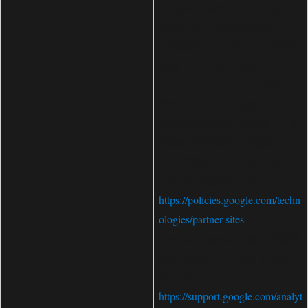
Google Analyticsは、当法人が
発行するCookieを利用して、
お客様のウェブサイトの利用
状況（アクセス状況、トラフ
ィック、ルーティング等）を
分析します。Google Inc.から
その分析結果を受け取り、利
用者の利用状況を把握しま
す。詳細については、以下の
URLをご確認ください。
https://policies.google.com/techn
ologies/partner-sites
Google Analyticsに関する情報
は以下のサイトからも入手で
きます。
https://support.google.com/analyt