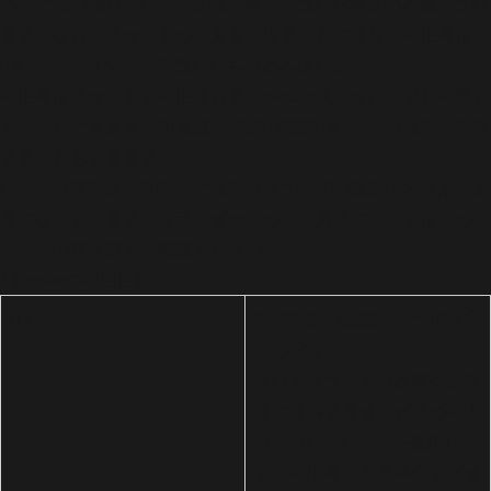
必要でない場合、Cookieは利用者が同意した場合のみ使用され
ます。なお、当サイトの閲覧を続けることにより、利用者はこ
のCookieポリシーに同意したものとみなします。
利用者は当サイトで利用されるCookieの設定をいつでも変更す
ることができます。例えば、特定の種類のCookieの利用を拒否
することもできます。
Cookieの管理は一般的にご利用のブラウザの設定から行えるよ
うになっています。ブラウザからの設定方法についてはこのポ
リシーの最下部をご確認ください。
3 Cookieの利用目的
利用状況の把握、サービス向
(1)
上の検討
本ウェブサイトの改善やお客
様に提供するサービスの向上
のために、Cookieを使用し
て、利用者による本ウェブサ