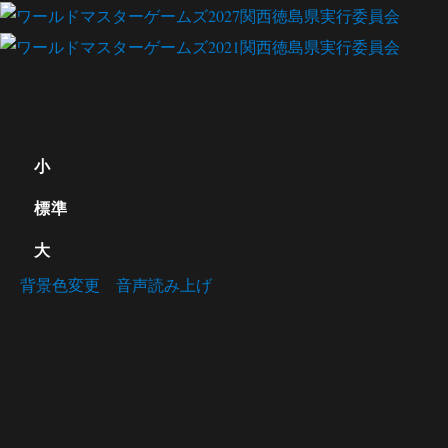
開催まであと
280
日
文字サイズ
小
標準
大
背景色変更
音声読み上げ
開催まであと
280
日