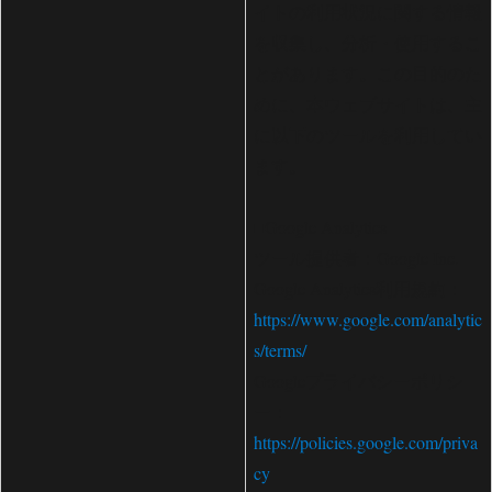
イトの利用状況に関する情報
を収集し、分析・使用するこ
とがあります。この目的のた
めに、本ウェブサイトは、主
に以下のツールを利用してい
ます。
■Google Analytics
ツール提供者：Google Inc.
Google Analytics利用規約：
https://www.google.com/analytic
s/terms/
Googleプライバシーポリシ
ー：
https://policies.google.com/priva
cy