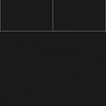
ビス（GoogleやFacebook、
LINEのアカウントでログイ
ンできる仕組み）もこれにあ
たります。
4 Cookieの管理と削除について
利用者はご利用のブラウザの設定からCookie の使用を拒否し
たり、Cookieを使用する場合は毎回確認する設定を行うことが
できます。また、すでに保存されているCookieをいつでも削除
することができます。ブラウザによって操作方法は異なるた
め、詳しくはお使いのブラウザのヘルプをご確認ください。
5 お問い合わせ先
ワールドマスターズゲームズ2021関西徳島県実行委員会（徳島
県スポーツ交流課内）
電話番号：088-621-2553 FAX番号：088-621-2819