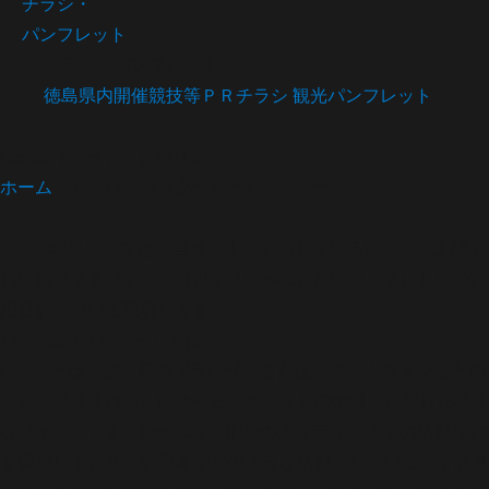
チラシ・
パンフレット
チラシ・パンフレット
徳島県内開催競技等ＰＲチラシ
観光パンフレット
Cookie（クッキー）ポリシー
Cookie（クッキー）ポリシー
ホーム
＞
Cookieポリシーでは、当サイトで利用しているCookieおよびそ
れに類似するファイル（以下「Cookie」といいます）とその利
用目的について説明します。
1 Cookie（クッキー）とは
Cookieとは、ご利用のブラウザ、またはスマートフォンなどの
端末に保存される、画像やピクセルなどの情報を保存した小さ
なファイルです。Cookieは利用者のオンライン上での活動など
を保存しており、利用者がどのような活動をしているかを収集