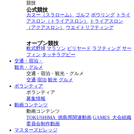
競技
公式競技
カヌー
（スラローム）
ゴルフ
ボウリング
トライ
アスロン
（トライアスロン）
トライアスロン
（アクアスロン）
ウエイトリフティング
オープン競技
軟式野球
マラソン
ビリヤード
ラフティング
サー
フィン
タッチラグビー
交通・宿泊・
観光・グルメ
交通・宿泊・観光・グルメ
交通
宿泊
観光
グルメ
ボランティア
ボランティア
募集情報
動画コンテンツ
動画コンテンツ
TOKUSHIMA_徳島県関連動画
GAMES_大会組織
委員会制作動画
マスターズビレッジ