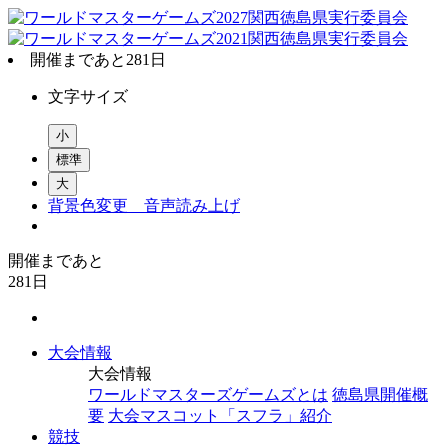
開催まであと
281
日
文字サイズ
小
標準
大
背景色変更
音声読み上げ
開催まであと
281
日
大会情報
大会情報
ワールドマスターズゲームズとは
徳島県開催概
要
大会マスコット「スフラ」紹介
競技