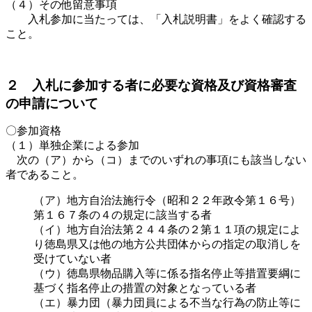
（４）その他留意事項
入札参加に当たっては、「入札説明書」をよく確認する
こと。
２ 入札に参加する者に必要な資格及び資格審査
の申請について
〇参加資格
（１）単独企業による参加
次の（ア）から（コ）までのいずれの事項にも該当しない
者であること。
（ア）地方自治法施行令（昭和２２年政令第１６号）
第１６７条の４の規定に該当する者
（イ）地方自治法第２４４条の２第１１項の規定によ
り徳島県又は他の地方公共団体からの指定の取消しを
受けていない者
（ウ）徳島県物品購入等に係る指名停止等措置要綱に
基づく指名停止の措置の対象となっている者
（エ）暴力団（暴力団員による不当な行為の防止等に