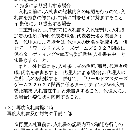
ア 持参により提出する場合
入札直前に､入札書の記載内容の確認を行うので､入
札書を持参の際には､封筒に封をせずに持参すること。
イ 郵便により提出する場合
二重封筒とし､中封筒に入札書を入れ密封し､入札参
加者の住所､商号､代表者職名､代表者氏名を表書きす
る。代理人による場合は､代理人の氏名を記載する。併
せて、「ワールドマスターズゲームズ２０２７関西に
係るターゲティングWeb広告委託業務 入札書在中」と
朱書きすること。
また、外封筒にも､入札参加者の住所､商号､代表者役
職､氏名を表書きする。代理人による場合は､代理人の
住所､氏名を記載する。併せて、「ワールドマスターズ
ゲームズ２０２７関西に係るターゲティングWeb広告
委託業務 入札書在中」と朱書きすること。代理人によ
る場合は委任状も同封すること。
（３）再度入札書提出時
再度入札書及び封筒の予備１部
※再度入札直前に､入札書の記載内容の確認を行うの