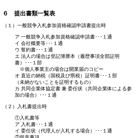
６ 提出書類一覧表
（１）一般競争入札参加資格確認申請書提出時
ア 一般競争入札参加資格確認申請書･･･１通
イ 会社概要等･･･１通
ウ 誓約書･･･１通
エ 法人の場合は登記簿謄本（履歴事項全部証明
書）･･･１部
※個人事業主の場合は開業届のコピー
オ 直近の納税（国税及び県税）証明書･･･１部
（未納がないことを証明するもの）
カ 共同企業体協定書 兼 委任状（共同企業体による参
加の場合）･･･１通
（２）入札書提出時
①入札書等
ア 入札書･･･１通
イ 委任状（代理人が入札する場合）･･･１通
②留意事項