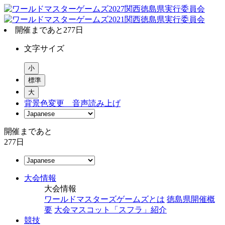
開催まであと
277
日
文字サイズ
小
標準
大
背景色変更
音声読み上げ
開催まであと
277
日
大会情報
大会情報
ワールドマスターズゲームズとは
徳島県開催概
要
大会マスコット「スフラ」紹介
競技