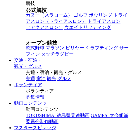
競技
公式競技
カヌー
（スラローム）
ゴルフ
ボウリング
トライ
アスロン
（トライアスロン）
トライアスロン
（アクアスロン）
ウエイトリフティング
オープン競技
軟式野球
マラソン
ビリヤード
ラフティング
サー
フィン
タッチラグビー
交通・宿泊・
観光・グルメ
交通・宿泊・観光・グルメ
交通
宿泊
観光
グルメ
ボランティア
ボランティア
募集情報
動画コンテンツ
動画コンテンツ
TOKUSHIMA_徳島県関連動画
GAMES_大会組織
委員会制作動画
マスターズビレッジ