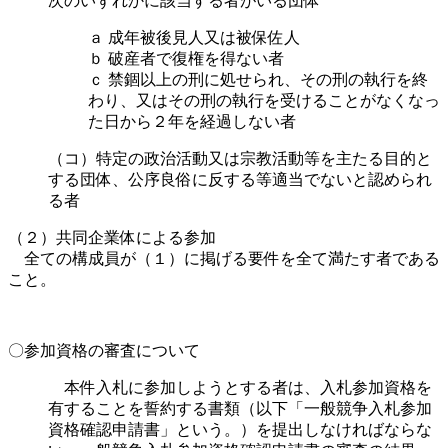
次のいずれかに該当する者がいる団体
ａ 成年被後見人又は被保佐人
ｂ 破産者で復権を得ない者
ｃ 禁錮以上の刑に処せられ、その刑の執行を終
わり、又はその刑の執行を受けることがなくなっ
た日から２年を経過しない者
（コ）特定の政治活動又は宗教活動等を主たる目的と
する団体、公序良俗に反する等適当でないと認められ
る者
（２）共同企業体による参加
全ての構成員が（１）に掲げる要件を全て満たす者である
こと。
〇参加資格の審査について
本件入札に参加しようとする者は、入札参加資格を
有することを誓約する書類（以下「一般競争入札参加
資格確認申請書」という。）を提出しなければならな