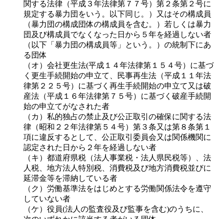
関する法律（平成３年法律第７７号）第２条第２号に
規定する暴力団をいう。以下同じ。）又はその構成員
（暴力団の構成団体の構成員を含む。）若しくは暴力
団及び構成員でなくなった日から５年を経過しない者
（以下「暴力団の構成員等」という。）の統制下にあ
る団体
（オ）会社更生法(平成１４年法律第１５４号）に基づ
く更生手続開始の申立て、民事再生法（平成１１年法
律第２２５号）に基づく再生手続開始の申立て又は破
産法（平成１６年法律第７５号）に基づく破産手続開
始の申立てがなされた者
（カ）私的独占の禁止及び公正取引の確保に関する法
律（昭和２２年法律第５４号）第３条又は第８条第１
項に違反するとして、公正取引委員会又は関係機関に
認定された日から２年を経過しない者
（キ）都道府県税（法人事業税・法人県民税等）、法
人税、地方法人特別税、消費税及び地方消費税並びに
延滞金等を滞納している者
（ク）労働基準法をはじめとする労働関係法令を遵守
していない者
（ケ）役員(法人の監査役及び監事を含む)のうちに、