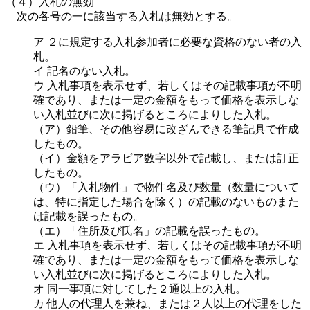
（４）入札の無効
次の各号の一に該当する入札は無効とする。
ア ２に規定する入札参加者に必要な資格のない者の入
札。
イ 記名のない入札。
ウ 入札事項を表示せず、若しくはその記載事項が不明
確であり、または一定の金額をもって価格を表示しな
い入札並びに次に掲げるところによりした入札。
（ア）鉛筆、その他容易に改ざんできる筆記具で作成
したもの。
（イ）金額をアラビア数字以外で記載し、または訂正
したもの。
（ウ）「入札物件」で物件名及び数量（数量について
は、特に指定した場合を除く）の記載のないものまた
は記載を誤ったもの。
（エ）「住所及び氏名」の記載を誤ったもの。
エ 入札事項を表示せず、若しくはその記載事項が不明
確であり、または一定の金額をもって価格を表示しな
い入札並びに次に掲げるところによりした入札。
オ 同一事項に対してした２通以上の入札。
カ 他人の代理人を兼ね、または２人以上の代理をした