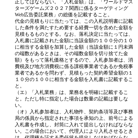
正してはならない。「入札金額」は、「ワールドマス
ターズゲームズ２０２７関西に係るターゲティング
Web広告委託業務」の総価を記載すること。
代金の見積もりに当たっては、この入札説明書に記載
した条件を満たすため要する経費一切を含めた金額を
見積もるものとする。なお、落札決定に当たっては、
入札書に記載された金額に当該金額の１００分の１０
に相当する金額を加算した金額（当該金額に１円未満
の端数があるときは、その端数金額を切り捨てた金
額）をもって落札価格とするので、入札参加者は、消
費税及び地方消費税に係る課税事業者であるか免税事
業者であるかを問わず、見積もった契約希望金額の１
１０分の１００に相当する金額を入札書に記載するこ
と。
（エ）「入札業務」は、業務名を明確に記載するこ
と。ただし特に指定した場合は数量の記載は要しな
い。
（オ）入札参加者は、入札物件、契約条項等及び事務
局の係員から指定された事項を承知の上、前号による
入札書を作成し、封筒に入れて提出しなければならな
い。この場合において、代理人により入札させるとき
は、代理権を証する委任状を提出しなければならな